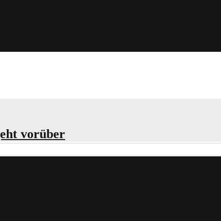
 mit ‘Label’
geht vorüber