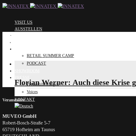
VISIT US
AUSSTELLEN
Beiträge markiert
BRANDS
EVOLUTION STAGE
PROGRAMM
RETAIL SUMMER CAMP
PODCAST
SHOWROOM
PRESSE
Florian Werner: Auch diese Krise 
Pressemitteilungen
Voices
KONTAKT
Veranstalter
MUVEO GmbH
Robert-Bosch-Straße 5-7
65719 Hofheim am Taunus