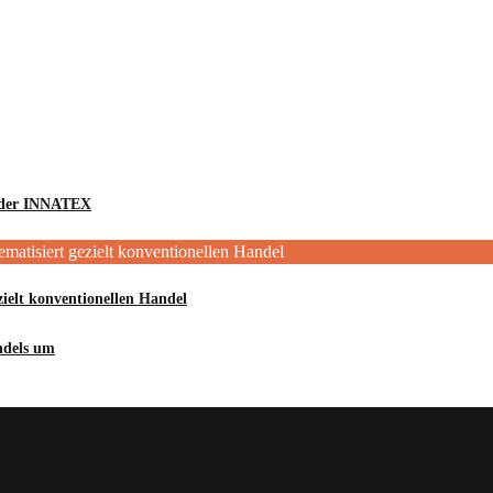
n der INNATEX
lt konventionellen Handel
dels um