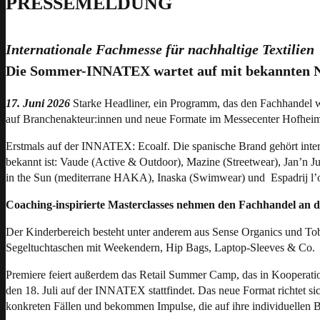
PRESSEMELDUNG
Internationale Fachmesse für nachhaltige Textilien
Die Sommer-INNATEX wartet auf mit bekannten N
17. Juni 2026
Starke Headliner, ein Programm, das den Fachhandel w
auf Branchenakteur:innen und neue Formate im Messecenter Hofheim
Erstmals auf der INNATEX: Ecoalf. Die spanische Brand gehört intern
bekannt ist: Vaude (Active & Outdoor), Mazine (Streetwear), Ja
in the Sun (mediterrane HAKA), Inaska (Swimwear) und Espadrij l’o
Coaching-inspirierte Masterclasses nehmen den Fachhandel an 
Der Kinderbereich besteht unter anderem aus Sense Organics und Tob
Segeltuchtaschen mit Weekendern, Hip Bags, Laptop-Sleeves & Co.
Premiere feiert außerdem das Retail Summer Camp, das in Kooperati
den 18. Juli auf der INNATEX stattfindet. Das neue Format richtet si
konkreten Fällen und bekommen Impulse, die auf ihre individuellen B