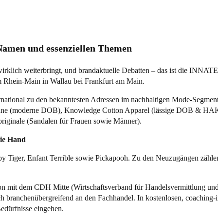
amen und essenziellen Themen
irklich weiterbringt, und brandaktuelle Debatten – das ist die INNAT
 Rhein-Main in Wallau bei Frankfurt am Main.
ational zu den bekanntesten Adressen im nachhaltigen Mode-Segment un
n’n June (moderne DOB), Knowledge Cotton Apparel (lässige DOB &
riginale (Sandalen für Frauen sowie Männer).
die Hand
y Tiger, Enfant Terrible sowie Pickapooh. Zu den Neuzugängen zählen
on mit dem CDH Mitte (Wirtschaftsverband für Handelsvermittlung un
ch branchenübergreifend an den Fachhandel. In kostenlosen, coaching-in
edürfnisse eingehen.