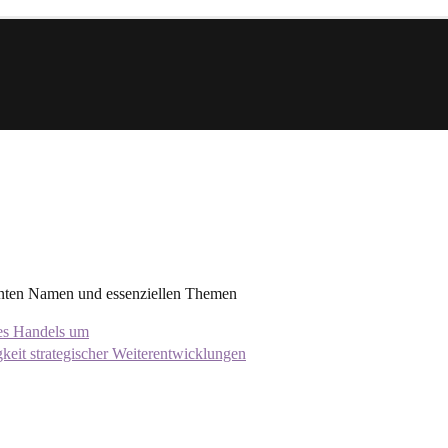
: Die Sommer-I
n Namen und essen
n Namen und essenziellen Themen
s Handels um
 strategischer Weiterentwicklungen