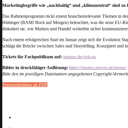
Marketingbegriffe wie „nachhaltig“ und „klimaneutral“ sind zu 
Das Rahmenprogramm rückt erneut branchenrelevante Themen in den V
Hüttinger (BAM! Bock auf Morgen) beleuchtet, was die neue EU-Rich
diskutiert sie, wie Marken und Handel weiterhin sicher kommunizie
Nach einem erfolgreichen Start im Januar zeigt sich die Evolution Sta
schlägt die Brücke zwischen Sales und Storytelling. Konzipiert und 
Tickets für Fachpublikum auf:
innatex.de/visit-us
Bilder in druckfähiger Auflösung:
https://innatex.muveo.de/presse/
Bitte den im jeweiligen Dateinamen angegebenen Copyright-Vermerk
Pressemitteilung als PDF
Share this article: