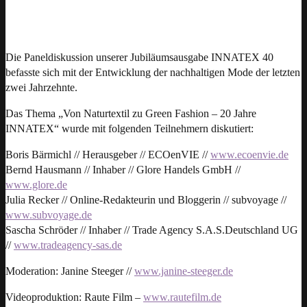
Die Paneldiskussion unserer Jubiläumsausgabe INNATEX 40
befasste sich mit der Entwicklung der nachhaltigen Mode der letzten
zwei Jahrzehnte.
Das Thema „Von Naturtextil zu Green Fashion – 20 Jahre
INNATEX“ wurde mit folgenden Teilnehmern diskutiert:
Boris Bärmichl // Herausgeber // ECOenVIE //
www.ecoenvie.de
Bernd Hausmann // Inhaber // Glore Handels GmbH //
www.glore.de
Julia Recker // Online-Redakteurin und Bloggerin // subvoyage //
www.subvoyage.de
Sascha Schröder // Inhaber // Trade Agency S.A.S.Deutschland UG
//
www.tradeagency-sas.de
Moderation: Janine Steeger //
www.janine-steeger.de
Videoproduktion: Raute Film –
www.rautefilm.de