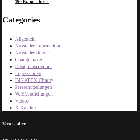
150 Brands durch
Categories
Allgemein
Aussteller Informationen
Ausstellerstimme
Changemaker
DesignDiscoveries
Impressionen
INNATEX-Charity
Pressemitteilungen
Veröffentlichungen
Videos
X-Katalog
Veranstalter