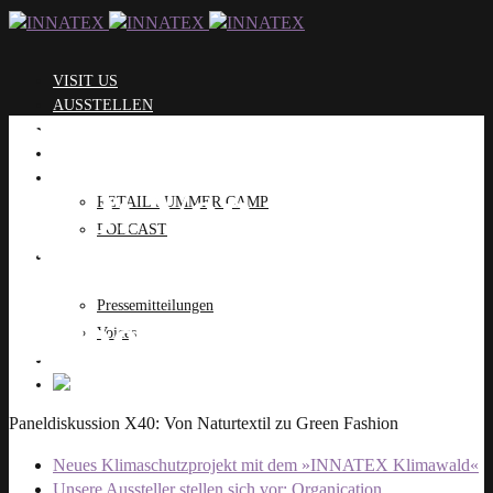
VISIT US
AUSSTELLEN
Paneldiskussion
BRANDS
EVOLUTION STAGE
PROGRAMM
X40: Von
RETAIL SUMMER CAMP
PODCAST
Naturtextil zu
SHOWROOM
PRESSE
Pressemitteilungen
Green Fashion
Voices
KONTAKT
Paneldiskussion X40: Von Naturtextil zu Green Fashion
Neues Klimaschutzprojekt mit dem »INNATEX Klimawald«
Unsere Aussteller stellen sich vor: Organication